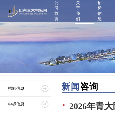
公
关
招
司
于
标
首
我
信
页
们
息
新闻
咨询
招标信息
2026年
中标信息