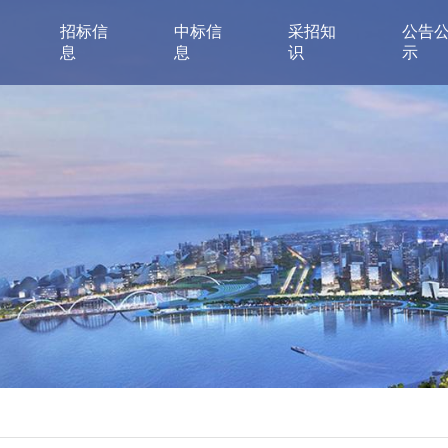
招标信
中标信
采招知
公告
息
息
识
示