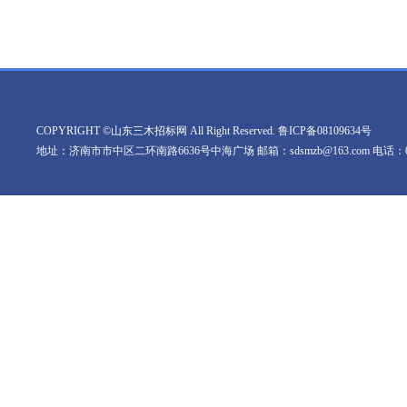
COPYRIGHT ©山东三木招标网 All Right Reserved.
鲁ICP备08109634号
地址：济南市市中区二环南路6636号中海广场 邮箱：sdsmzb@163.com 电话：0531