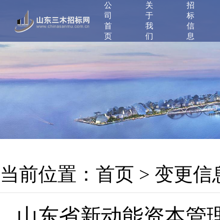
公
关
招
司
于
标
首
我
信
页
们
息
当前位置：
首页
>
变更信
山东省新动能资本管