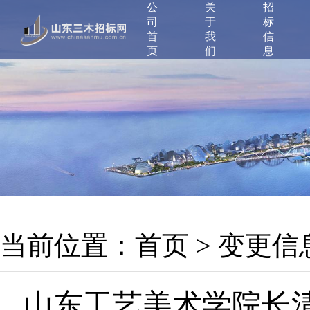
公
关
招
司
于
标
首
我
信
页
们
息
当前位置：
首页
>
变更信
山东工艺美术学院长