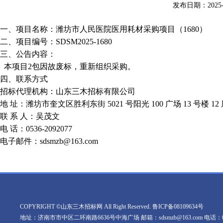
发布日期：
2025
一、
项目名称
：
潍坊市人民医院医用耗材采购项目（
1680）
二、项目编号：
SDSM2025-1680
三、公告内容：
本项目2包因故废标，重新组织采购。
四、联系方式
招标代理机构：山东三木招标有限公司
地
址：
潍坊市奎文区胜利东街
5021 号阳光 100 广场 13 号楼 12 
联
系
人：
吴茂文
电
话：
0536-2092077
电子邮件：
sdsmzb@163.com
COPYRIGHT ©山东三木招标网 All Right Reserved.
鲁ICP备08109634号
地址：济南市市中区二环南路6636号中海广场 邮箱：sdsmzb@163.com 电话：0531