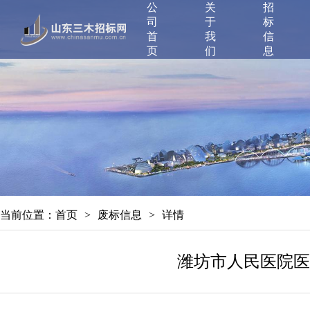
公
关
招
司
于
标
首
我
信
页
们
息
当前位置：
首页
>
废标信息
>
详情
潍坊市人民医院医