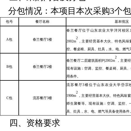
分包情况：本项目本次采购
3个
包号
餐厅名称
基本情况
春兰餐厅位于山东农业大学泮河校区
2
A包
春兰餐厅
1楼
2002m
，主要经营基本大伙、特色风味
控、餐桌椅、厨具、灶具，水、电、燃气
2
春兰餐厅二层建筑面积约
2002m
，主要经
B包
春兰餐厅
2楼
现有设施：空调、监控、餐桌椅、厨具、
用条件。
流苏餐厅
3楼位于山东农业大学岱宗
2
1900m
，主要经营基本大伙、特色风味窗
C包
流苏餐厅
3楼
师生聚餐等。现有设施：空调、监控、
具、灶具，水、电、燃气等具备使用条件
四、
资格要求