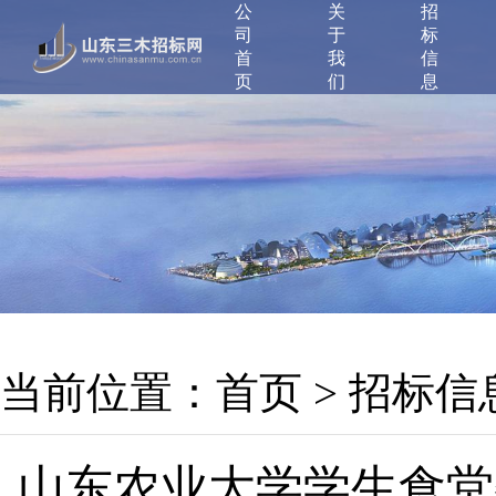
公
关
招
司
于
标
首
我
信
页
们
息
当前位置：
首页
>
招标信
山东农业大学学生食堂餐饮