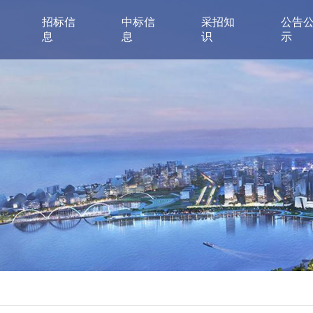
招标信
中标信
采招知
公告
息
息
识
示