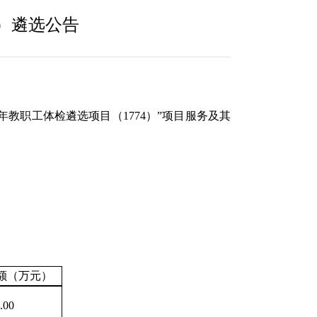
4）遴选公告
25年教职工体检遴选项目（1774）
”项目服务及其
额（万元）
.00