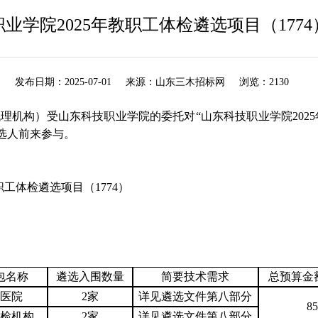
业学院2025年教职工体检遴选项目（177
发布日期：
2025-07-01
来源：
山东三木招标网
浏览：
2130
代理机构）受山东科技职业学院
的委托对
“
山东科技职业学院
20
选人前来参与。
教职工体检遴选项目（1774）
包
名称
遴选入围数量
简要技术需求
总
预算金
医院
2家
详见
遴选文件
第八部分
85
检机构
2家
详见
遴选文件
第八部分