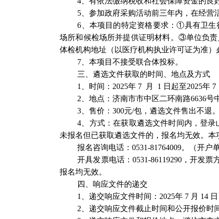
4、有依法缴纳税收和社会保障资金的良好
5、参加政府采购活动前三年内，在经营
6、本项目的特定资格要求：①具有卫
场所和候检场所并提供证明材料。
③单位负责
体检机构地址（以医疗机构执业许可证为准）
7、本项目不接受联合体投标。
三、
遴选文件
获取
的时间、地点及
方式
1、时间：2025年 7
月
1
日起至
2025年 
2、地点：济南市市中区二环南路6636号中
3、售价：300元/包，遴选文件售出不退
4、方式：在获取遴选文件时间内，
登录
未报名但已获取
遴选文件的，报名均无效。本
报名咨询电话：
0531-81764009。
开具发票电话：
0531-86119290，开发票方式：
报名均无效。
四、响应文件的递交
1、递交响应文件时间：2025年 7
月
14 日
2、递交响应文件截止时间和公开报价时间：