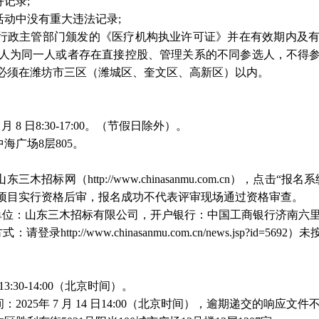
记录;
活动中没有重大违法记录;
生行政主管部门颁发的《医疗机构执业许可证》并在有效期内及
人为同一人或者存在直接控股、管理关系的不同
参选人
，不得
必须在潍坊市三区（潍城区、奎文区、高新区）以内。
7
月
8
日
8:30-17:00。（节假日除外）。
海广场8层805。
。
山东三木招标网（
http://www.chinasanmu.com.cn
项目实行资格后审，报名成功不代表评审现场通过资格审查。
（开户单位：山东三木招标有限公司，开户银行：中国工商银行济南六里山支行，
请登录http://www.chinasanmu.com.cn/news.jsp?id=5692
）未
13:30-14:00（北京时间）。
2025年 7
月
14 日14:00（北京时间），逾期递交的响应文件