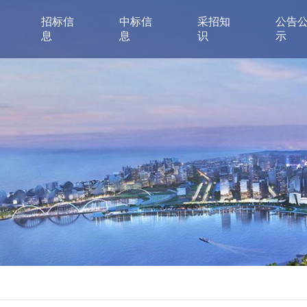
招标信
中标信
采招知
公告
息
息
识
示