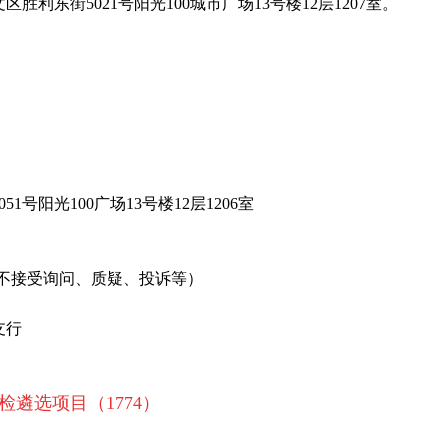
利东街5021号阳光100城市广场13号楼12层1207室。
号阳光100广场13号楼12层1206室
本邮箱不接受询问、质疑、投诉等）
支行
检遴选项目（1774）