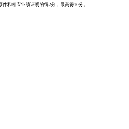
原件和相应业绩证明的得
2
分，最高得
10
分。