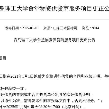
岛理工大学食堂物资供货商服务项目更正
发布日期：
2025-01-10
来源：
山东三木招标网
浏览：
9014
青岛理工大学食堂物资供货商服务项目更正公告
项目
日期在
2021
年
1
月
1
日以后为高校进行供货的合同和业绩证明。每
投标包品类一致；
实际供货的票据或由合同收货单位出具的实际供货证明；
以原件为准，需将复印件附在投标文件中，否则不得分。”；
日至
2025
年
1
月
8
日
,
每天
08:30
至
17:00
（北京时间）。