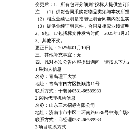
变更后：
1
、所有包评分细则“投标人提供签订
注：（
1
）供货合同采购货物品类须与本次所
（
2
）相应业绩证明是指能证明合同期内发生
（
3
）提供业绩证明原件，合同及相应业绩证明
2
、
9
包、
17
包招标文件发售时间：
2025
年
1
月
2
3
、其他不变。
更正日期：
2025
年
01
月
10
日
三、其他补充事宜：无
四、凡对本次公告内容提出询问，请按以下方
1.
采购人信息
名称：青岛理工大学
地址：青岛市四方区抚顺路
11
号
联系方式：于老师
0531-66589933
2.
采购代理机构信息
名称：山东三木招标有限公司
地址：济南市市中区二环南路
6636
号中海广场
联系方式：邱经理
0531-66589933
3.
项目联系方式