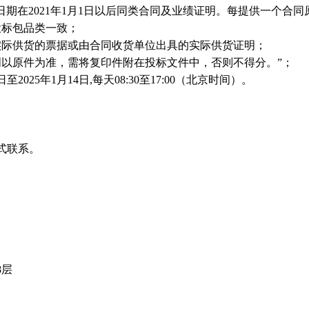
日期在
2021
年
1
月
1
日以后同类合同及业绩证明。每提供一个合同
投标包品类一致；
实际供货的票据或由合同收货单位出具的实际供货证明；
以原件为准，需将复印件附在投标文件中，否则不得分。”；
日至
2025
年
1
月
14
日
,
每天
08:30
至
17:00
（北京时间）。
式联系。
8
层