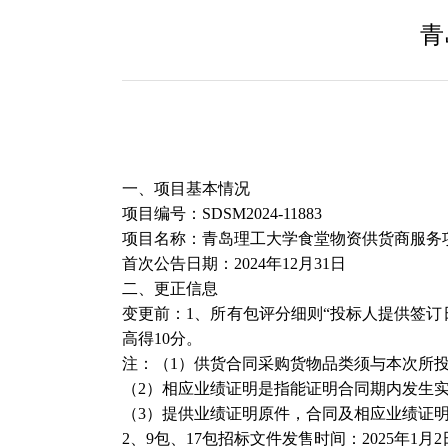
青
一、项目基本情况
项目编号：
SDSM2024-11883
项目名称：青岛理工大学食堂物资供货商服务
首次公告日期：
2024
年
12
月
31
日
二、更正信息
变更前：
1
、所有包评分细则“投标人提供签订
高得
10
分。
注：（
1
）供货合同采购货物品类须与本次所
（
2
）相应业绩证明是指能证明合同期内发生
（
3
）提供业绩证明原件，合同及相应业绩证明
2
、
9
包、
17
包招标文件发售时间：
2025
年
1
月
2