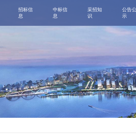
招标信
中标信
采招知
公告
息
息
识
示