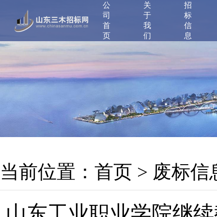
公
关
招
司
于
标
首
我
信
页
们
息
当前位置：
首页
>
废标信
山东工业职业学院继续