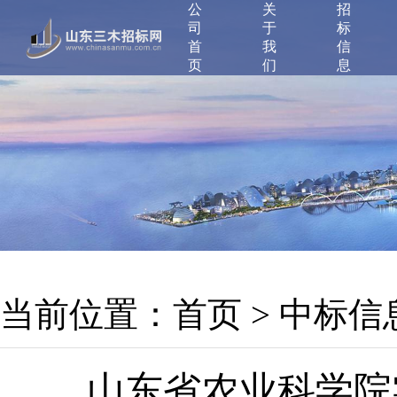
公
关
招
司
于
标
首
我
信
页
们
息
当前位置：
首页
>
中标信
山东省农业科学院