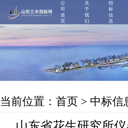
公
关
招
司
于
标
首
我
信
页
们
息
当前位置：
首页
>
中标信
山东省花生研究所仪