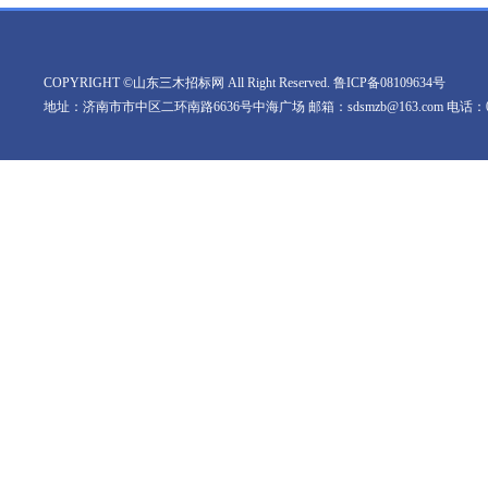
COPYRIGHT ©山东三木招标网 All Right Reserved.
鲁ICP备08109634号
地址：济南市市中区二环南路6636号中海广场 邮箱：sdsmzb@163.com 电话：0531