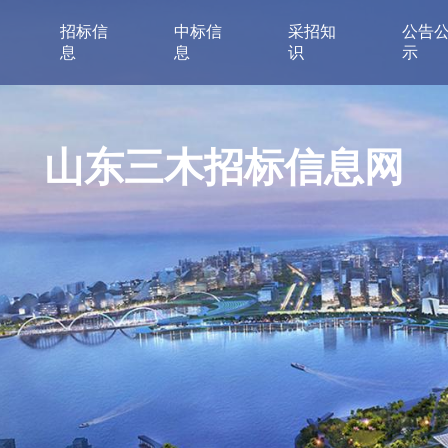
招标信
中标信
采招知
公告
息
息
识
示
山东三木招标信息网