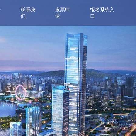
公
联系我
发票申
报名系统入
们
请
口