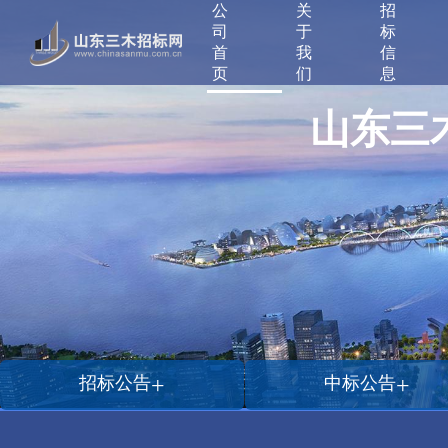
公
关
招
司
于
标
首
我
信
页
们
息
山东三
+
+
招标公告
中标公告